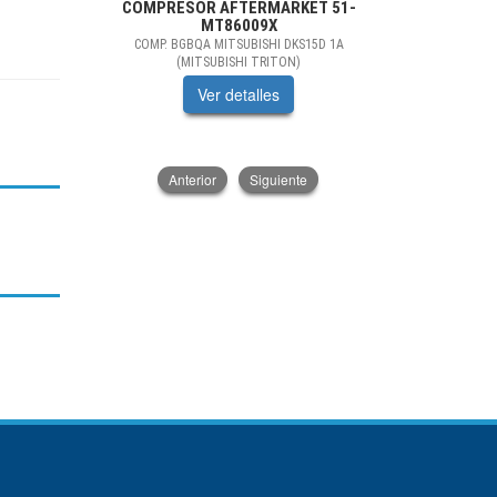
COMPRESOR AFTERMARKET
51-
FILTROS D
MT86009X
COMP. BGBQA MITSUBISHI DKS15D 1A
FILTRO DES
(MITSUBISHI TRITON)
Ver detalles
V
Anterior
Siguiente