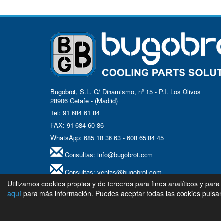
Bugobrot, S.L. C/ Dinamismo, nº 15 - P.I. Los Olivos
28906 Getafe - (Madrid)
Tel: 91 684 61 84
FAX: 91 684 60 86
WhatsApp: 685 18 36 63 - 608 65 84 45
Consultas:
info@bugobrot.com
Consultas:
ventas@bugobrot.com
Utilizamos cookies propias y de terceros para fines analíticos y para
Síguenos en LinkedIn...
aquí
para más información. Puedes aceptar todas las cookies pulsand