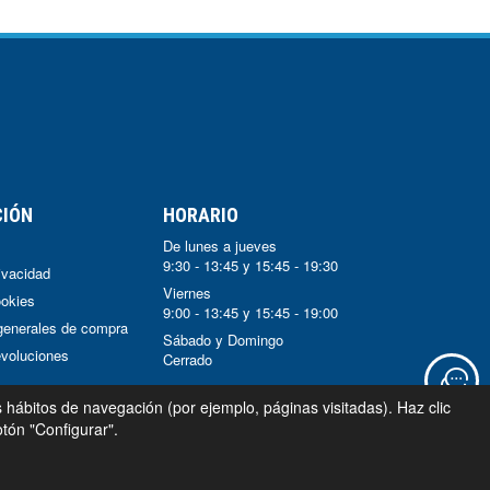
CIÓN
HORARIO
De lunes a jueves
9:30 - 13:45 y 15:45 - 19:30
rivacidad
Viernes
ookies
9:00 - 13:45 y 15:45 - 19:00
generales de compra
Sábado y Domingo
voluciones
Cerrado
s hábitos de navegación (por ejemplo, páginas visitadas). Haz clic
tón "Configurar".