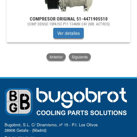
COMPRESOR ORIGINAL
51-4471905510
COMP. DENSO 10PA15C P11 134MM 24V (MB. ACTROS)
Ver detalles
Anterior
Siguiente
Bugobrot, S.L. C/ Dinamismo, nº 15 - P.I. Los Olivos
28906 Getafe - (Madrid)