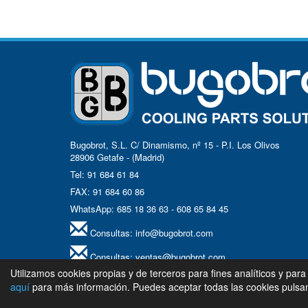
Bugobrot, S.L. C/ Dinamismo, nº 15 - P.I. Los Olivos
28906 Getafe - (Madrid)
Tel: 91 684 61 84
FAX: 91 684 60 86
WhatsApp: 685 18 36 63 - 608 65 84 45
Consultas:
info@bugobrot.com
Consultas:
ventas@bugobrot.com
Utilizamos cookies propias y de terceros para fines analíticos y para
Síguenos en LinkedIn...
aquí
para más información. Puedes aceptar todas las cookies pulsand