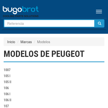
Menú
Inicio
Marcas
Modelos
MODELOS DE PEUGEOT
1007
105 I
105 II
106
106 I
106 II
107