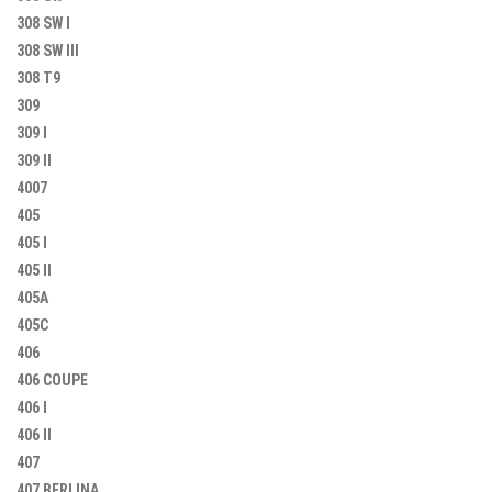
308 SW I
308 SW III
308 T9
309
309 I
309 II
4007
405
405 I
405 II
405A
405C
406
406 COUPE
406 I
406 II
407
407 BERLINA