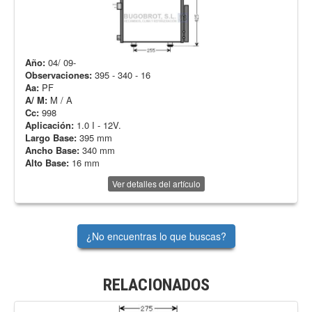
Año:
04/ 09-
Observaciones:
395 - 340 - 16
Aa:
PF
A/ M:
M / A
Cc:
998
Aplicación:
1.0 I - 12V.
Largo Base:
395 mm
Ancho Base:
340 mm
Alto Base:
16 mm
Ver detalles del artículo
¿No encuentras lo que buscas?
RELACIONADOS