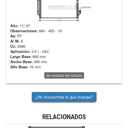
Año:
11/ 07-
Observaciones:
660 - 455 - 16
Aa:
PF
A/ M:
A
Cc:
3498
Aplicación:
3.5 I - 24V.
Largo Base:
660 mm
Ancho Base:
455 mm
Alto Base:
16 mm
Ver detalles del artículo
¿No encuentras lo que buscas?
RELACIONADOS