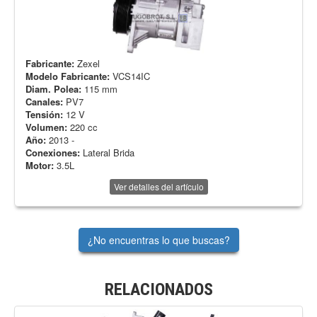
Fabricante:
Zexel
Modelo Fabricante:
VCS14IC
Diam. Polea:
115 mm
Canales:
PV7
Tensión:
12 V
Volumen:
220 cc
Año:
2013 -
Conexiones:
Lateral Brida
Motor:
3.5L
Ver detalles del artículo
¿No encuentras lo que buscas?
RELACIONADOS