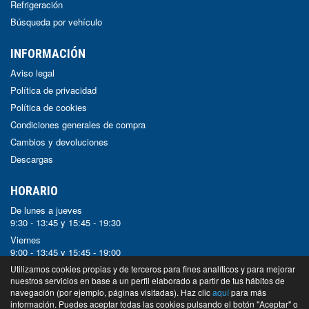
Refrigeración
Búsqueda por vehículo
INFORMACIÓN
Aviso legal
Política de privacidad
Política de cookies
Condiciones generales de compra
Cambios y devoluciones
Descargas
HORARIO
De lunes a jueves
9:30 - 13:45 y 15:45 - 19:30
Viernes
9:00 - 13:45 y 15:45 - 19:00
Sábado y Domingo
Utilizamos cookies propias y de terceros para fines analíticos y para mejorar
nuestros servicios en base a un perfil elaborado a partir de tus hábitos de
Cerrado
navegación (por ejemplo, páginas visitadas). Haz clic
aquí
para más
información. Puedes aceptar todas las cookies pulsando el botón "Aceptar" o
© Bugobrot - 2024 -
Tienda online de recambios de Gira