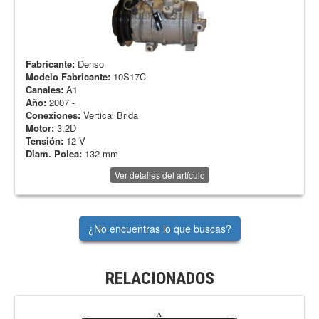
Fabricante:
Denso
Modelo Fabricante:
10S17C
Canales:
A1
Año:
2007 -
Conexiones:
Vertical Brida
Motor:
3.2D
Tensión:
12 V
Diam. Polea:
132 mm
Ver detalles del artículo
¿No encuentras lo que buscas?
RELACIONADOS