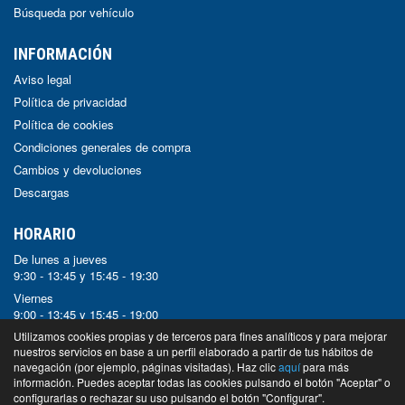
Búsqueda por vehículo
INFORMACIÓN
Aviso legal
Política de privacidad
Política de cookies
Condiciones generales de compra
Cambios y devoluciones
Descargas
HORARIO
De lunes a jueves
9:30 - 13:45 y 15:45 - 19:30
Viernes
9:00 - 13:45 y 15:45 - 19:00
Sábado y Domingo
Utilizamos cookies propias y de terceros para fines analíticos y para mejorar
nuestros servicios en base a un perfil elaborado a partir de tus hábitos de
Cerrado
navegación (por ejemplo, páginas visitadas). Haz clic
aquí
para más
información. Puedes aceptar todas las cookies pulsando el botón "Aceptar" o
© Bugobrot - 2024 -
Tienda online de recambios de Gira
configurarlas o rechazar su uso pulsando el botón "Configurar".