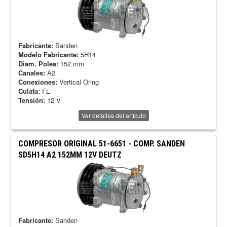
Fabricante:
Sanden
Modelo Fabricante:
5H14
Diam. Polea:
152 mm
Canales:
A2
Conexiones:
Vertical Oring
Culata:
FL
Tensión:
12 V
Ver detalles del artículo
COMPRESOR ORIGINAL
51-6651
-
COMP. SANDEN
SD5H14 A2 152MM 12V DEUTZ
Fabricante:
Sanden