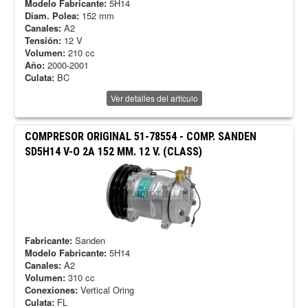
Modelo Fabricante:
5H14
Diam. Polea:
152 mm
Canales:
A2
Tensión:
12 V
Volumen:
210 cc
Año:
2000-2001
Culata:
BC
Ver detalles del artículo
COMPRESOR ORIGINAL
51-78554
-
COMP. SANDEN
SD5H14 V-O 2A 152 MM. 12 V. (CLASS)
Fabricante:
Sanden
Modelo Fabricante:
5H14
Canales:
A2
Volumen:
310 cc
Conexiones:
Vertical Oring
Culata:
FL