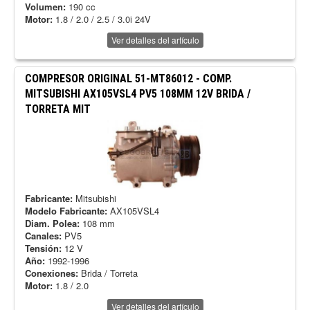
Volumen:
190 cc
Motor:
1.8 / 2.0 / 2.5 / 3.0i 24V
Ver detalles del artículo
COMPRESOR ORIGINAL
51-MT86012
-
COMP.
MITSUBISHI AX105VSL4 PV5 108MM 12V BRIDA /
TORRETA MIT
Fabricante:
Mitsubishi
Modelo Fabricante:
AX105VSL4
Diam. Polea:
108 mm
Canales:
PV5
Tensión:
12 V
Año:
1992-1996
Conexiones:
Brida / Torreta
Motor:
1.8 / 2.0
Ver detalles del artículo