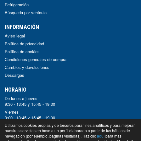
Refrigeración
Búsqueda por vehículo
INFORMACIÓN
Aviso legal
Política de privacidad
Política de cookies
Condiciones generales de compra
Cambios y devoluciones
Descargas
HORARIO
De lunes a jueves
9:30 - 13:45 y 15:45 - 19:30
Viernes
9:00 - 13:45 y 15:45 - 19:00
Sábado y Domingo
Utilizamos cookies propias y de terceros para fines analíticos y para mejorar
nuestros servicios en base a un perfil elaborado a partir de tus hábitos de
Cerrado
navegación (por ejemplo, páginas visitadas). Haz clic
aquí
para más